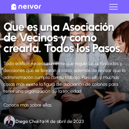
Cerrar
Que es una Asociación
de Vecinos y como
crearla. Todos los Pasos.
Todo edificio necesita un ente que regule las actividades y
decisiones que se llevarán a cabo, además de revisar que la
administración cumpla con su trabajo. Para ello y muchas
cosas más existe la figura de asociación de colonos para
tener una organización de la sociedad.
Conoce más sobre ellas.
Diego Chalita
14 de abril de 2023